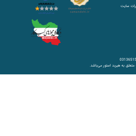
رات سایت
0313651
به هیربد استور می‌باشد.​​​​​​​