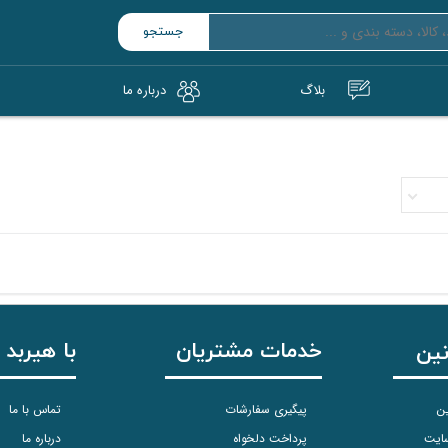
جستجو
بلاگ
درباره‌ ما
و SSD قابل‌حمل
ت حافظه (microSD/SD)
خدمات مشتریان
با هیربد 
نین
ین
پیگیری سفارشات
تماس با ما
سایت
پرداخت دلخواه
درباره ما