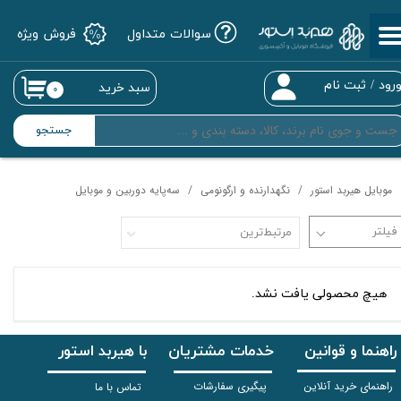
سوالات متداول
فروش ویژه
حساب کاربری من
تغییر گذر واژه
رود
/
ثبت نام
سبد خرید
۰
سفارشات
جستجو
خروج از حساب کاربری
موبایل هیربد استور
نگهدارنده و ارگونومی
سه‌پایه دوربین و موبایل
مرتبط‌ترین
هیچ محصولی یافت نشد.
راهنما و قوانین
خدمات مشتریان
با هیربد استور
راهنمای خرید آنلاین
پیگیری سفارشات
تماس با ما