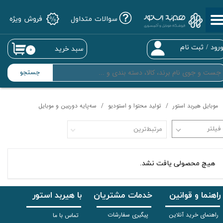
سوالات متداول
فروش ویژه
حساب کاربری من
تغییر گذر واژه
رود
/
ثبت نام
سبد خرید
۰
سفارشات
جستجو
خروج از حساب کاربری
موبایل هیربد استور
تولید محتوا و استودیو
سه‌پایه دوربین و موبایل
مرتبط‌ترین
هیچ محصولی یافت نشد.
راهنما و قوانین
خدمات مشتریان
با هیربد استور
راهنمای خرید آنلاین
پیگیری سفارشات
تماس با ما