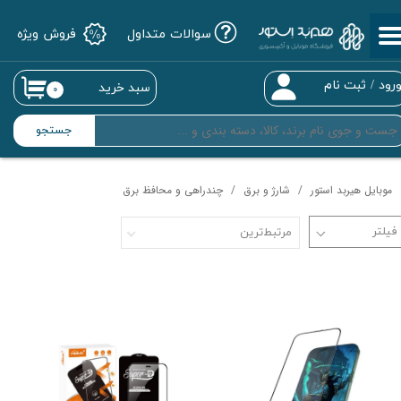
سوالات متداول
فروش ویژه
حساب کاربری من
تغییر گذر واژه
رود
/
ثبت نام
سبد خرید
۰
سفارشات
جستجو
خروج از حساب کاربری
موبایل هیربد استور
شارژ و برق
چندراهی و محافظ برق
مرتبط‌ترین