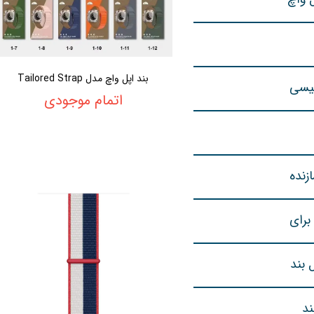
بند اپل واچ مدل Tailored Strap
لیسی
اتمام موجودی
زنده
برای
 بند
د