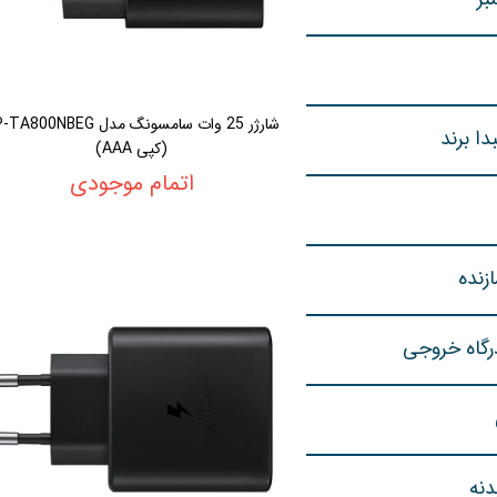
شارژر 25 وات سامسونگ مدل 800NBEG
دا برند
(کپی AAA)
اتمام موجودی
زنده
رگاه خروجی
نه