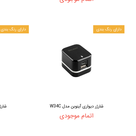
دارای رنگ بندی
دارای رنگ بندی
شارژر دیواری آینوبن مدل W34C
شارژر
اتمام موجودی