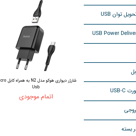
یل توان USB
بل
شارژر دیواری هوکو مدل N2 به
Usb
 USB-C
اتمام موجودی
روجی
ر بسته