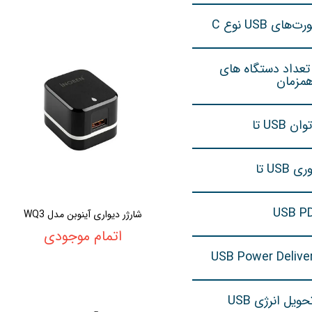
های USB نوع C
تعداد دستگاه های
مزمان
 USB تا
 USB تا
شارژر دیواری آینوبن مدل WQ3
اتمام موجودی
یل انرژی USB