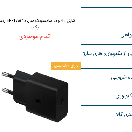
شارژر 45 وات سامسونگ مد
پک)
واهی
اتمام موجودی
ی از تکنولوژی های شارژ
دارای رنگ بندی
اه خروجی
کنولوژی
دی کالا