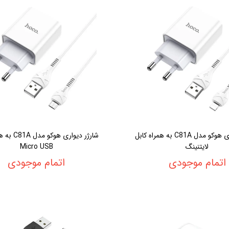
شارژر دیواری هوکو مدل C81A به همراه کابل
شارژر دیواری ه
لایتنینگ
Micro USB
اتمام موجودی
اتمام موجودی