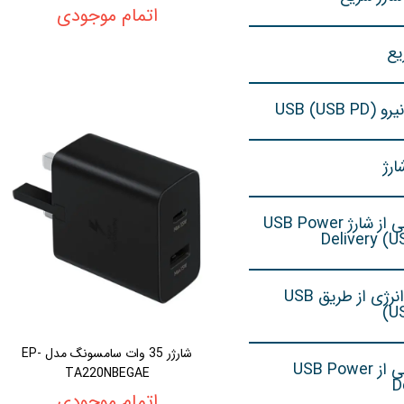
اتمام موجودی
یع
USB (US)
رژ
پشتیبانی از شارژ USB Power
Delivery (U
تحویل انرژی از طریق USB
(U
شارژر 35 وات سامسونگ مدل EP-
پشتیبانی از USB Power
TA220NBEGAE
D
اتمام موجودی