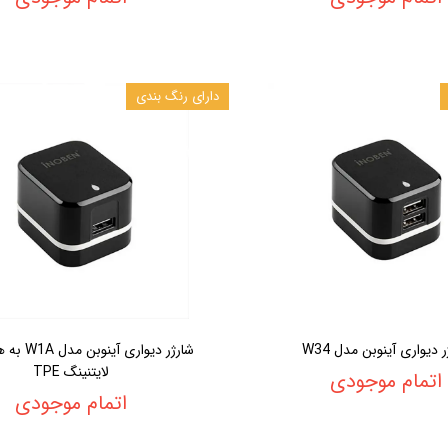
دارای رنگ بندی
 دیواری آینوبن مدل W34
شارژر دیواری آ
لایتنینگ TPE
اتمام موجودی
اتمام موجودی