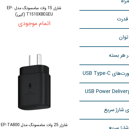
راه
شارژر 15 وات سامسونگ مدل EP-
T1510XBEGEU (کپی)
 قدرت
اتمام موجودی
توان
ر هر بسته
های USB Type-C
ی شارژ سریع
شارژر 25 وات سامسونگ مدل EP-TA800
شارژ سریع