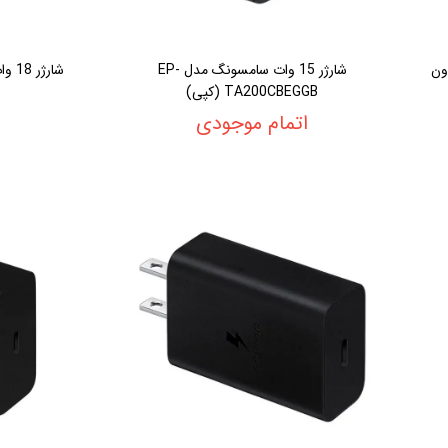
ل EP-TA845 (بدون
شارژر 15 وات سامسونگ مدل EP-
شارژر 18 وات سامسونگ مدل EP-TA20EWE
TA200CBEGGB (کپی)
اتمام موجودی