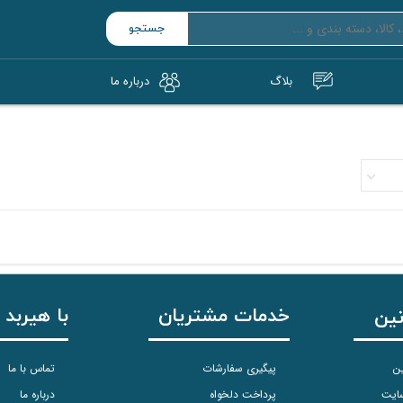
جستجو
بلاگ
درباره‌ ما
و SSD قابل‌حمل
ت حافظه (microSD/SD)
خدمات مشتریان
با هیربد 
نین
ین
پیگیری سفارشات
تماس با ما
سایت
پرداخت دلخواه
درباره ما