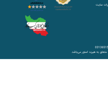
رات سایت
0313651
به هیربد استور می‌باشد.​​​​​​​