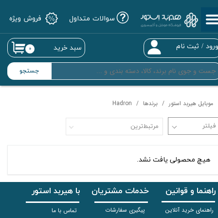
سوالات متداول
فروش ویژه
حساب کاربری من
تغییر گذر واژه
رود
/
ثبت نام
سبد خرید
۰
سفارشات
جستجو
خروج از حساب کاربری
موبایل هیربد استور
برندها
Hadron
مرتبط‌ترین
هیچ محصولی یافت نشد.
راهنما و قوانین
خدمات مشتریان
با هیربد استور
راهنمای خرید آنلاین
پیگیری سفارشات
تماس با ما