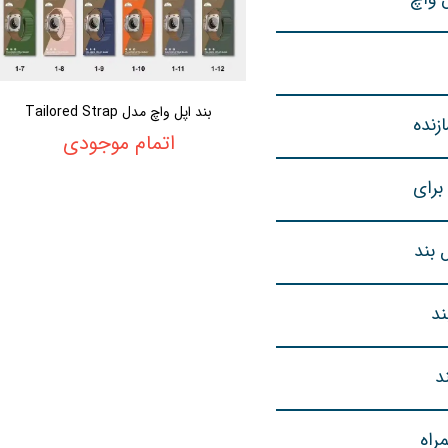
بند اپل واچ مدل Tailored Strap
زنده
اتمام موجودی
برای
 بند
د
د
راه