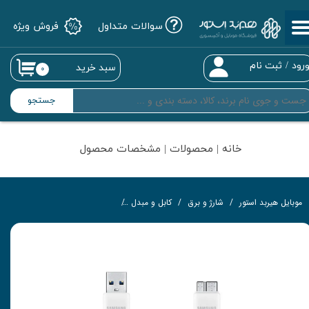
سوالات متداول
فروش ویژه
حساب کاربری من
تغییر گذر واژه
رود
/
ثبت نام
سبد خرید
۰
سفارشات
جستجو
خروج از حساب کاربری
خانه | محصولات | مشخصات محصول
موبایل هیربد استور
شارژ و برق
کابل و مبدل
کابل USB سامسونگ مدل ET-DQ11Y1