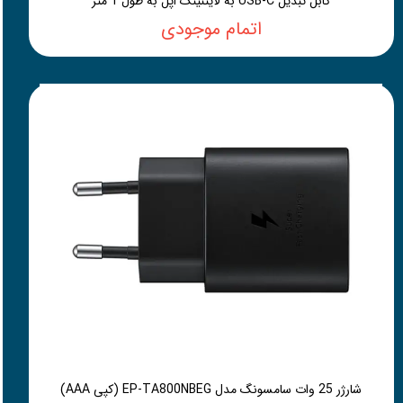
کابل تبدیل USB-C به لایتنینگ اپل به طول 1 متر
اتمام موجودی
شارژر 25 وات سامسونگ مدل EP-TA800NBEG (کپی AAA)