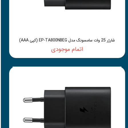
شارژر 25 وات سامسونگ مدل EP-TA800NBEG (کپی AAA)
اتمام موجودی