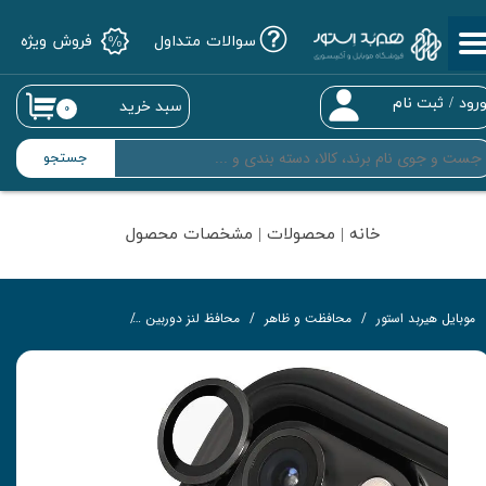
سوالات متداول
فروش ویژه
حساب کاربری من
تغییر گذر واژه
رود
/
ثبت نام
سبد خرید
۰
سفارشات
جستجو
خروج از حساب کاربری
خانه | محصولات | مشخصات محصول
موبایل هیربد استور
محافظت و ظاهر
محافظ لنز دوربین
محافظ لنز رینگی مناسب برا