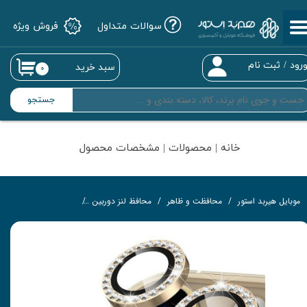
سوالات متداول
فروش ویژه
حساب کاربری من
تغییر گذر واژه
رود
/
ثبت نام
سبد خرید
۰
سفارشات
جستجو
خروج از حساب کاربری
خانه | محصولات | مشخصات محصول
موبایل هیربد استور
محافظت و ظاهر
محافظ لنز دوربین
محافظ لنز الماسی مناسب برای گ