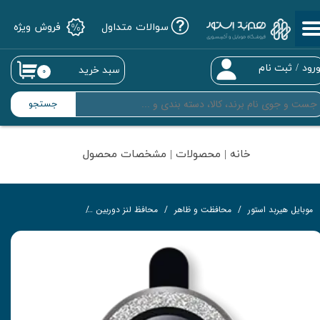
سوالات متداول
فروش ویژه
حساب کاربری من
تغییر گذر واژه
رود
/
ثبت نام
سبد خرید
۰
سفارشات
جستجو
خروج از حساب کاربری
خانه | محصولات | مشخصات محصول
موبایل هیربد استور
محافظت و ظاهر
محافظ لنز دوربین
محافظ لنز شاین مناسب برای گوش