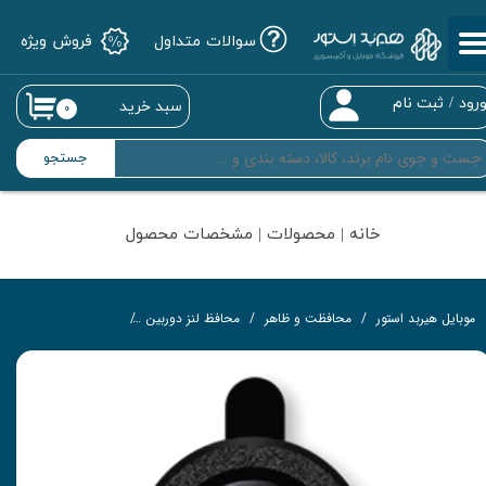
سوالات متداول
فروش ویژه
حساب کاربری من
تغییر گذر واژه
رود
/
ثبت نام
سبد خرید
۰
سفارشات
جستجو
خروج از حساب کاربری
خانه | محصولات | مشخصات محصول
موبایل هیربد استور
محافظت و ظاهر
محافظ لنز دوربین
محافظ لنز شاین مناسب برای گ