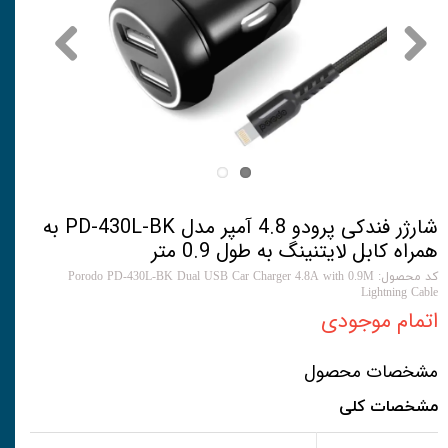
شارژر فندکی پرودو 4.8 آمپر مدل PD-430L-BK به
همراه کابل لایتنینگ به طول 0.9 متر
کد محصول: Porodo PD-430L-BK Dual USB Car Charger 4.8A with 0.9M
Lightning Cable
اتمام موجودی
مشخصات محصول
مشخصات کلی