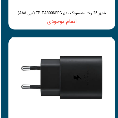
شارژر 25 وات سامسونگ مدل EP-TA800NBEG (کپی AAA)
اتمام موجودی