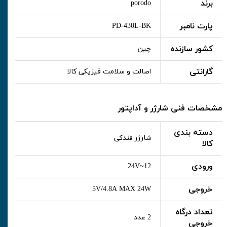
برند
porodo
پارت نامبر
PD-430L-BK
کشور سازنده
چین
گارانتی
اصالت و سلامت فیزیکی کالا
مشخصات فنی شارژر و آداپتور
دسته بندی
شارژر فندکی
کالا
ورودی
12~24V
خروجی
5V/4.8A MAX 24W
تعداد درگاه
2 عدد
خروجی