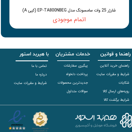
شارژر 25 وات سامسونگ مدل EP-TA800NBEG (کپی A)
اتمام موجودی
راهنما و قوانین
خدمات مشتریان
با هیربد استور
راهنمای خرید آنلاین
پیگیری سفارشات
تماس با ما
شرایط و مقررات سایت
پرداخت دلخواه
درباره ما
شکایات
جدیدترین محصولات
شرایط و مقررات سایت
رویه‌های ارسال کالا
سوالات متداول
شرایط برگشت کالا