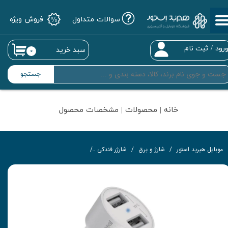
سوالات متداول
فروش ویژه
حساب کاربری من
تغییر گذر واژه
رود
/
ثبت نام
سبد خرید
۰
سفارشات
جستجو
خروج از حساب کاربری
خانه | محصولات | مشخصات محصول
موبایل هیربد استور
شارژ و برق
شارژر فندکی
شارژر فندکی پرودو 3.4 آمپر مدل PD-M8J622L-BK به همراه کابل لایتنینگ به طول 1.2 متر