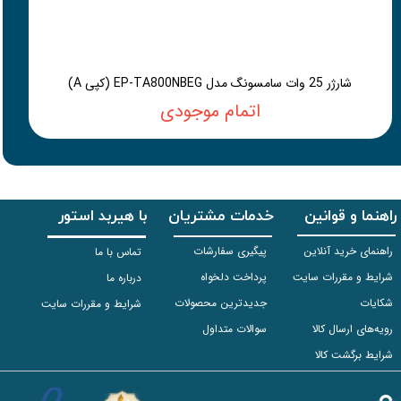
شارژر 25 وات سامسونگ مدل EP-TA800NBEG (کپی A)
اتمام موجودی
راهنما و قوانین
خدمات مشتریان
با هیربد استور
راهنمای خرید آنلاین
پیگیری سفارشات
تماس با ما
شرایط و مقررات سایت
پرداخت دلخواه
درباره ما
شکایات
جدیدترین محصولات
شرایط و مقررات سایت
رویه‌های ارسال کالا
سوالات متداول
شرایط برگشت کالا