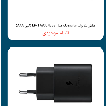
شارژر 25 وات سامسونگ مدل EP-TA800NBEG (کپی AAA)
اتمام موجودی