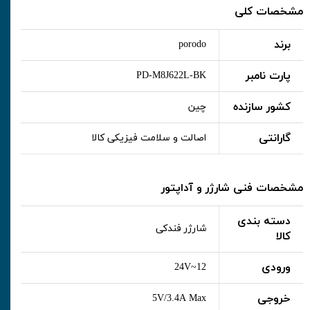
مشخصات کلی
برند
porodo
پارت نامبر
PD-M8J622L-BK
کشور سازنده
چین
گارانتی
اصالت و سلامت فیزیکی کالا
مشخصات فنی شارژر و آداپتور
دسته بندی
شارژر فندکی
کالا
ورودی
12~24V
خروجی
5V/3.4A Max