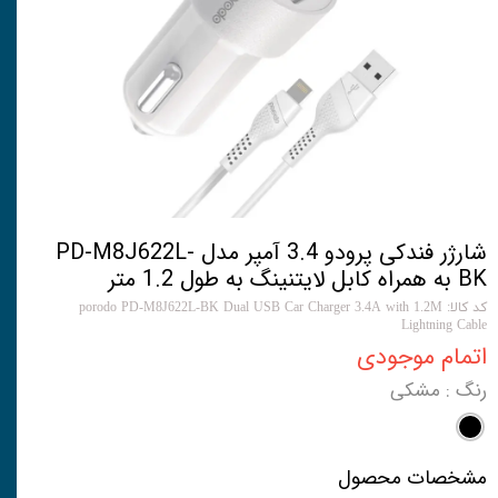
شارژر فندکی پرودو 3.4 آمپر مدل PD-M8J622L-
BK به همراه کابل لایتنینگ به طول 1.2 متر
کد کالا: porodo PD-M8J622L-BK Dual USB Car Charger 3.4A with 1.2M
Lightning Cable
اتمام موجودی
رنگ
: مشکی
مشخصات محصول