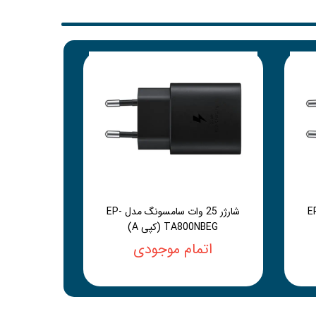
سامسونگ مدل EP-
شارژر 25 وات سامسونگ مدل EP-
TA800NBEG (کپی A)
اتمام موجودی