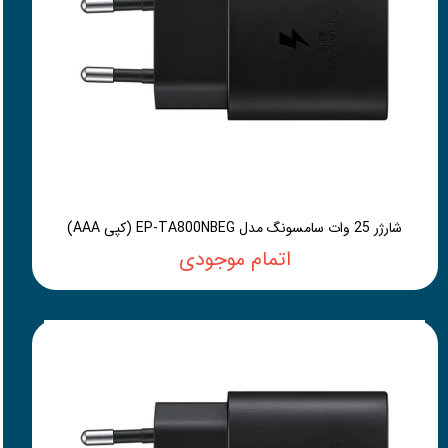
شارژر 25 وات سامسونگ مدل EP-TA800NBEG (کپی AAA)
اتمام موجودی