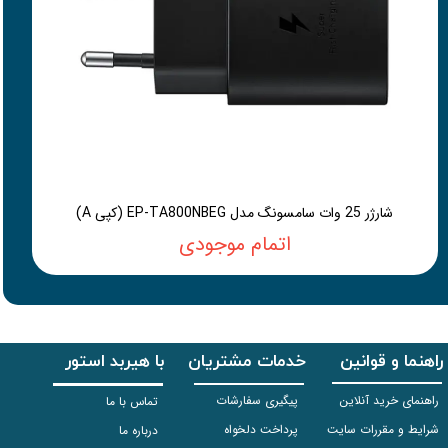
شارژر 25 وات سامسونگ مدل EP-TA800NBEG (کپی A)
اتمام موجودی
راهنما و قوانین
خدمات مشتریان
با هیربد استور
راهنمای خرید آنلاین
پیگیری سفارشات
تماس با ما
شرایط و مقررات سایت
پرداخت دلخواه
درباره ما