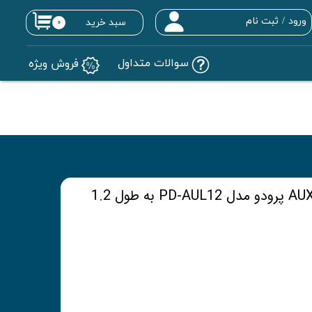
ورود
/
ثبت نام
سبد خرید
۰
حساب کاربری من
سوالات متداول
فروش ویژه
تغییر گذر واژه
سفارشات
خروج از حساب کاربری
کابل تبدیل لایتنینگ به AUX پرودو مدل PD-AUL12 به طول 1.2