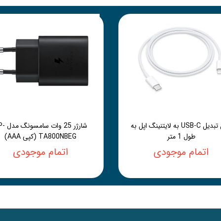
کابل تبدیل USB-C به لایتنینگ اپل به
شارژر 25 وات 
طول 1 متر
TA800NBEG (کپی AAA)
اتمام موجودی
اتمام موجودی