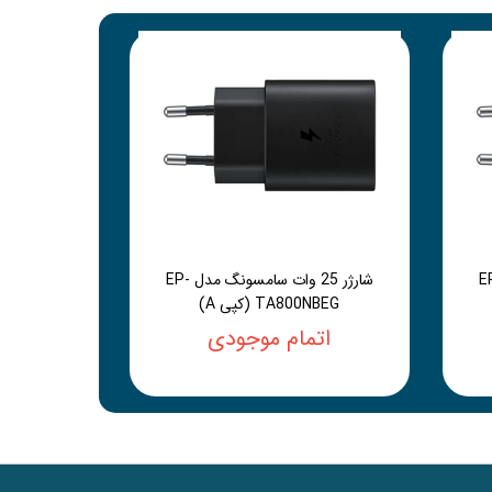
سامسونگ مدل EP-
شارژر 25 وات سامسونگ مدل EP-
TA800NBEG (کپی A)
اتمام موجودی