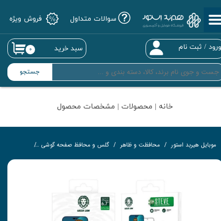
سوالات متداول
فروش ویژه
حساب کاربری من
تغییر گذر واژه
رود
/
ثبت نام
سبد خرید
۰
سفارشات
جستجو
خروج از حساب کاربری
خانه | محصولات | مشخصات محصول
موبایل هیربد استور
محافظت و ظاهر
گلس و محافظ صفحه گوشی
گلس تمام‌چ