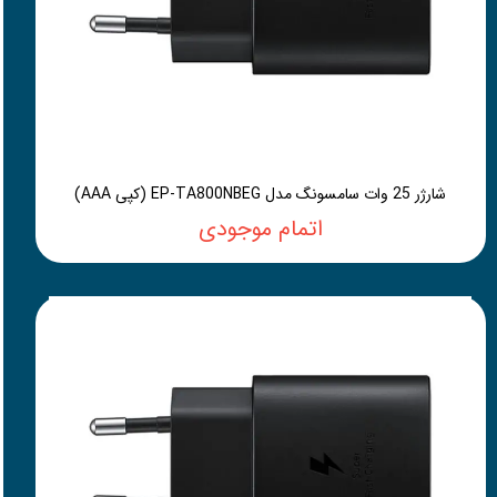
شارژر 25 وات سامسونگ مدل EP-TA800NBEG (کپی AAA)
اتمام موجودی