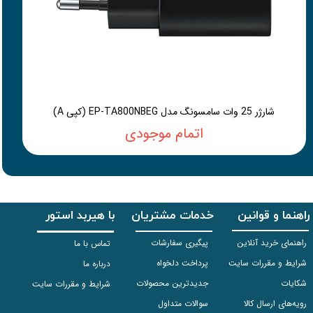
شارژر 25 وات سامسونگ مدل EP-TA800NBEG (کپی A)
اتمام موجودی
راهنما و قوانین
خدمات مشتریان
با هیربد استور
راهنمای خرید آنلاین
پیگیری سفارشات
تماس با ما
شرایط و مقررات سایت
پرداخت دلخواه
درباره ما
شکایات
جدیدترین محصولات
شرایط و مقررات سایت
رویه‌های ارسال کالا
سوالات متداول