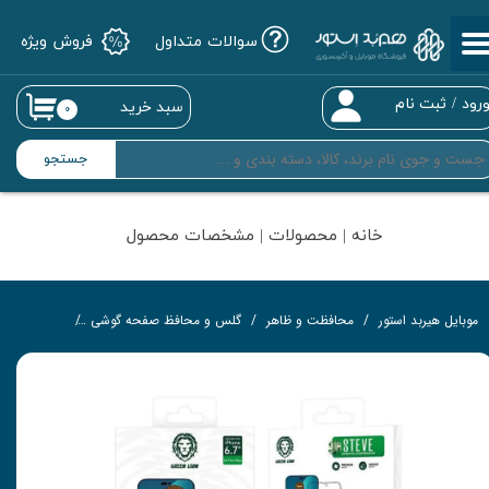
سوالات متداول
فروش ویژه
حساب کاربری من
تغییر گذر واژه
رود
/
ثبت نام
سبد خرید
۰
سفارشات
جستجو
خروج از حساب کاربری
خانه | محصولات | مشخصات محصول
موبایل هیربد استور
محافظت و ظاهر
گلس و محافظ صفحه گوشی
گلس تمام‌چ