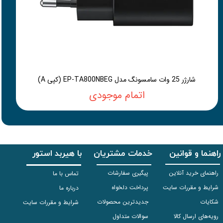
شارژر 25 وات سامسونگ مدل EP-TA800NBEG (کپی A)
اتمام موجودی
راهنما و قوانین
خدمات مشتریان
با هیربد استور
راهنمای خرید آنلاین
پیگیری سفارشات
تماس با ما
شرایط و مقررات سایت
پرداخت دلخواه
درباره ما
شکایات
جدیدترین محصولات
شرایط و مقررات سایت
رویه‌های ارسال کالا
سوالات متداول