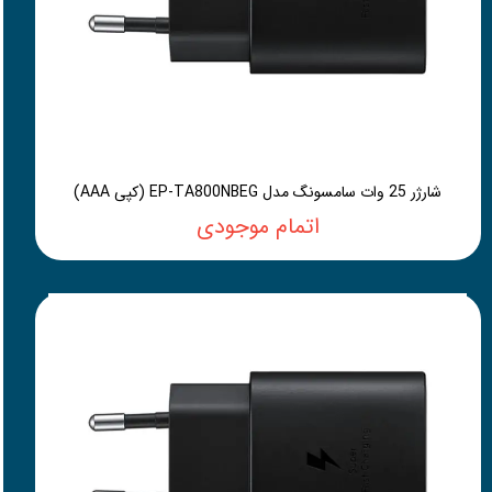
شارژر 25 وات سامسونگ مدل EP-TA800NBEG (کپی AAA)
اتمام موجودی