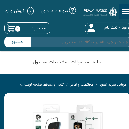
سوالات متداول
فروش ویژه
حساب کاربری من
تغییر گذر واژه
رود
/
ثبت نام
سبد خرید
۰
سفارشات
جستجو
خروج از حساب کاربری
خانه | محصولات | مشخصات محصول
موبایل هیربد استور
محافظت و ظاهر
گلس و محافظ صفحه گوشی
گلس تمام‌چ