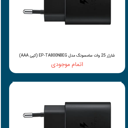
شارژر 25 وات سامسونگ مدل EP-TA800NBEG (کپی AAA)
اتمام موجودی