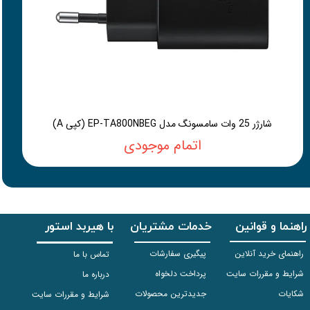
شارژر 25 وات سامسونگ مدل EP-TA800NBEG (کپی A)
اتمام موجودی
راهنما و قوانین
خدمات مشتریان
با هیربد استور
راهنمای خرید آنلاین
پیگیری سفارشات
تماس با ما
شرایط و مقررات سایت
پرداخت دلخواه
درباره ما
شکایات
جدیدترین محصولات
شرایط و مقررات سایت