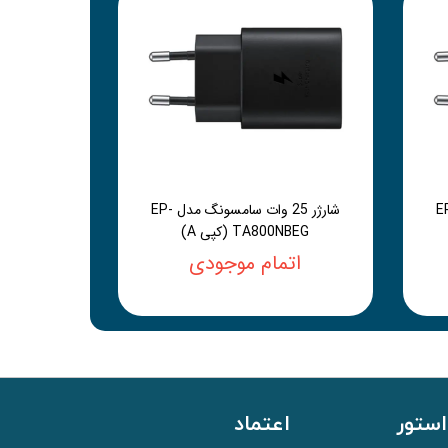
سامسونگ مدل EP-
شارژر 25 وات سامسونگ مدل EP-
TA800NBEG (کپی A)
اتمام موجودی
استور
اعتماد