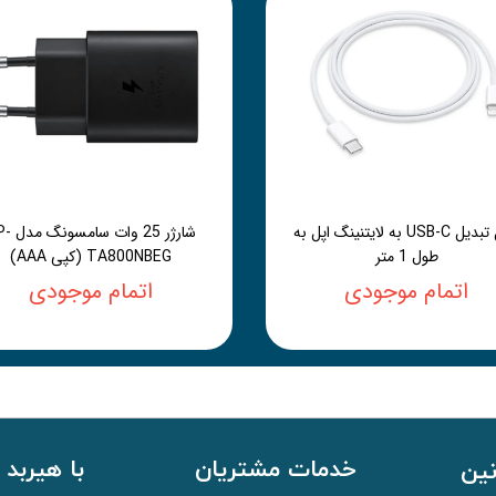
کابل تبدیل USB-C به لایتنینگ اپل به
شارژر 25 وات 
طول 1 متر
TA800NBEG (کپی AAA)
اتمام موجودی
اتمام موجودی
خدمات مشتریان
با هیربد 
نین