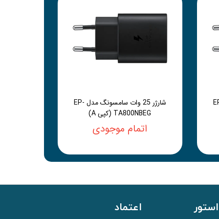
سامسونگ مدل EP-
شارژر 25 وات سامسونگ مدل EP-
TA800NBEG (کپی A)
اتمام موجودی
استور
اعتماد