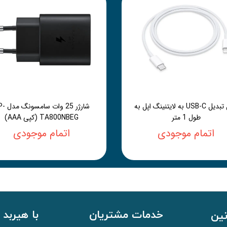
کابل تبدیل USB-C به لایتنینگ اپل به
شارژر 25 وات 
طول 1 متر
TA800NBEG (کپی AAA)
اتمام موجودی
اتمام موجودی
خدمات مشتریان
با هیربد 
نین