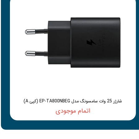
شارژر 25 وات سامسونگ مدل EP-TA800NBEG (کپی A)
اتمام موجودی