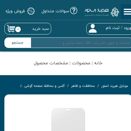
سوالات متداول
فروش ویژه
حساب کاربری من
تغییر گذر واژه
رود
/
ثبت نام
سبد خرید
۰
سفارشات
جستجو
خروج از حساب کاربری
خانه | محصولات | مشخصات محصول
موبایل هیربد استور
محافظت و ظاهر
گلس و محافظ صفحه گوشی
گلس تمام‌چ