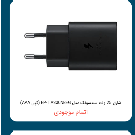
شارژر 25 وات سامسونگ مدل EP-TA800NBEG (کپی AAA)
اتمام موجودی