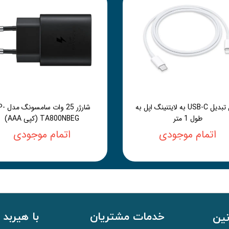
کابل تبدیل USB-C به لایتنینگ اپل به
شارژر 25 وات 
طول 1 متر
TA800NBEG (کپی AAA)
اتمام موجودی
اتمام موجودی
خدمات مشتریان
با هیربد 
نین