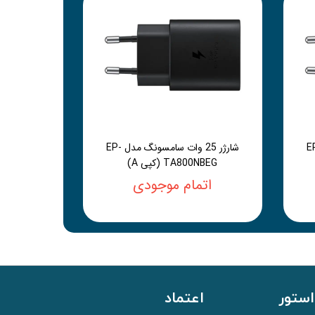
سامسونگ مدل EP-
شارژر 25 وات سامسونگ مدل EP-
TA800NBEG (کپی A)
اتمام موجودی
استور
اعتماد