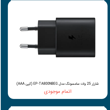
شارژر 25 وات سامسونگ مدل EP-TA800NBEG (کپی AAA)
اتمام موجودی