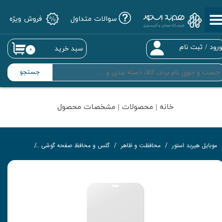
سوالات متداول
فروش ویژه
حساب کاربری من
تغییر گذر واژه
رود
/
ثبت نام
سبد خرید
۰
سفارشات
جستجو
خروج از حساب کاربری
خانه | محصولات | مشخصات محصول
موبایل هیربد استور
محافظت و ظاهر
گلس و محافظ صفحه گوشی
گلس تمام‌چ