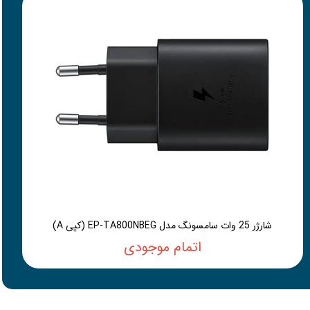
شارژر 25 وات سامسونگ مدل EP-TA800NBEG (کپی A)
اتمام موجودی