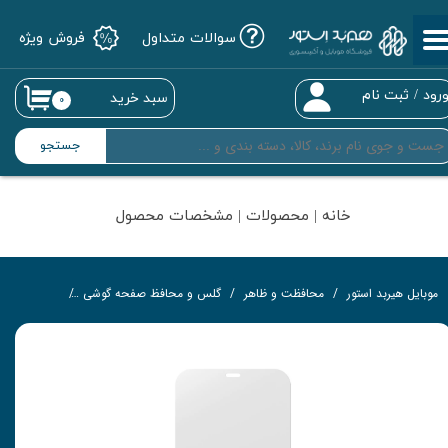
سوالات متداول
فروش ویژه
حساب کاربری من
تغییر گذر واژه
رود
/
ثبت نام
سبد خرید
۰
سفارشات
جستجو
خروج از حساب کاربری
خانه | محصولات | مشخصات محصول
موبایل هیربد استور
محافظت و ظاهر
گلس و محافظ صفحه گوشی
گلس تمام‌چ