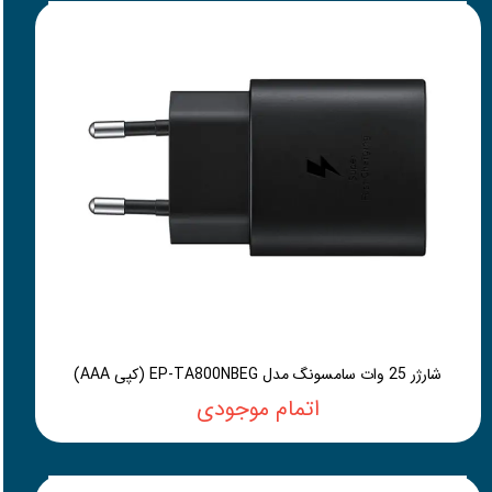
شارژر 25 وات سامسونگ مدل EP-TA800NBEG (کپی AAA)
اتمام موجودی