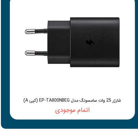
شارژر 25 وات سامسونگ مدل EP-TA800NBEG (کپی A)
اتمام موجودی