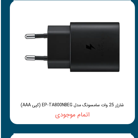
شارژر 25 وات سامسونگ مدل EP-TA800NBEG (کپی AAA)
اتمام موجودی