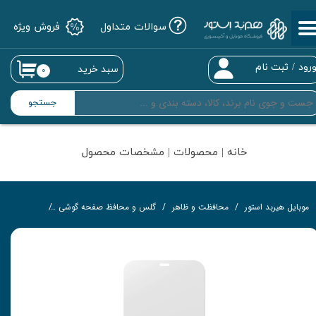
سوالات متداول
فروش ویژه
حساب کاربری من
تغییر گذر واژه
رود
/
ثبت نام
سبد خرید
۰
سفارشات
جستجو
خروج از حساب کاربری
خانه | محصولات | مشخصات محصول
موبایل هیربد استور
محافظت و ظاهر
گلس و محافظ صفحه گوشی
گلس تمام‌چ