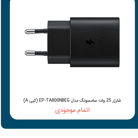
شارژر 25 وات سامسونگ مدل EP-TA800NBEG (کپی A)
اتمام موجودی