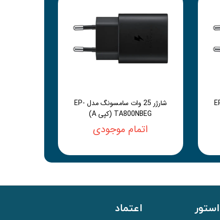
سامسونگ مدل EP-
شارژر 25 وات سامسونگ مدل EP-
TA800NBEG (کپی A)
اتمام موجودی
استور
اعتماد