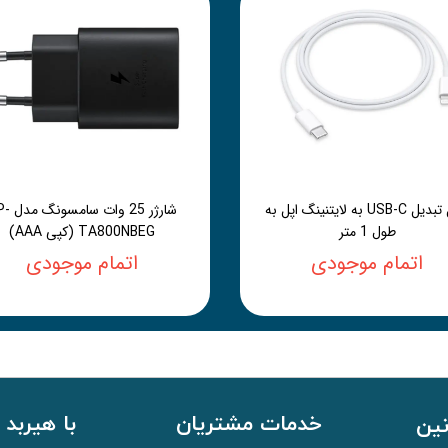
کابل تبدیل USB-C به لایتنینگ اپل به
شارژر 25 وات 
طول 1 متر
TA800NBEG (کپی AAA)
اتمام موجودی
اتمام موجودی
خدمات مشتریان
با هیربد 
نین