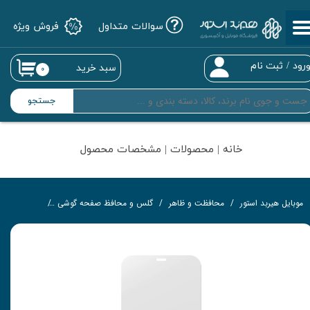
سوالات متداول
فروش ویژه
حساب کاربری من
تغییر گذر واژه
رود
/
ثبت نام
سبد خرید
۰
سفارشات
جستجو
خروج از حساب کاربری
خانه | محصولات | مشخصات محصول
موبایل هیربد استور
محافظت و ظاهر
گلس و محافظ صفحه گوشی
گلس تمام‌چ