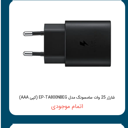
شارژر 25 وات سامسونگ مدل EP-TA800NBEG (کپی AAA)
اتمام موجودی