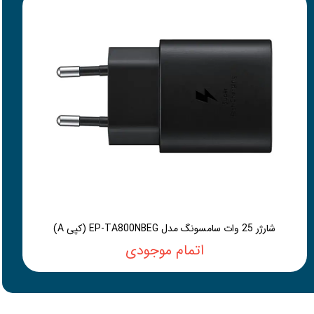
شارژر 25 وات سامسونگ مدل EP-TA800NBEG (کپی A)
اتمام موجودی