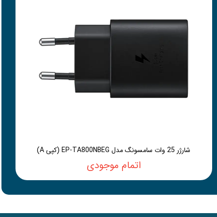
شارژر 25 وات سامسونگ مدل EP-TA800NBEG (کپی A)
اتمام موجودی