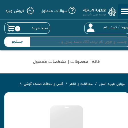
سوالات متداول
فروش ویژه
حساب کاربری من
تغییر گذر واژه
رود
/
ثبت نام
سبد خرید
۰
سفارشات
جستجو
خروج از حساب کاربری
خانه | محصولات | مشخصات محصول
موبایل هیربد استور
محافظت و ظاهر
گلس و محافظ صفحه گوشی
گلس تمام‌چ