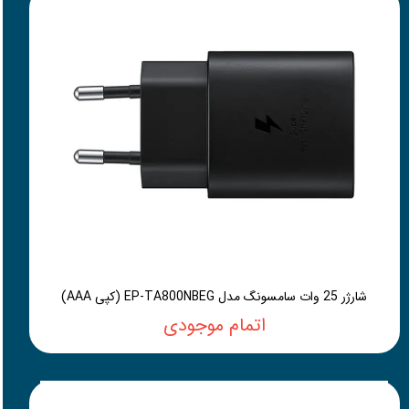
شارژر 25 وات سامسونگ مدل EP-TA800NBEG (کپی AAA)
اتمام موجودی