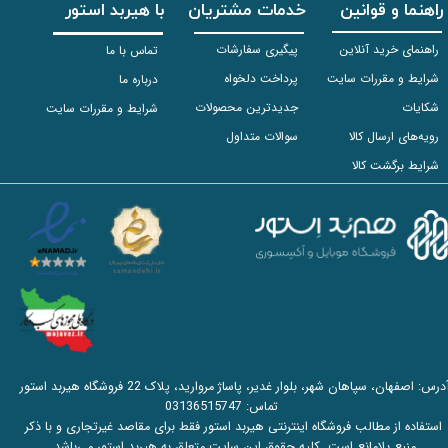
راهنما و قوانین
خدمات مشتریان
با هیربد استور
راهنمای خرید آنلاین
پیگیری سفارشات
تماس با ما
شرایط و مقررات سایت
پرداخت دلخواه
درباره ما
شکایات
جدیدترین محصولات
شرایط و مقررات سایت
رویه‌های ارسال کالا
سوالات متداول
شرایط برگشت کالا
آدرس: اصفهان، سپاهان شهر، بلوار غدیر، پاساژ مروارید، پلاک 22 فروشگاه هیربد استور
تماس:
03136515747
استفاده از مطالب فروشگاه اینترنتی هیربد استور فقط برای مقاصد غیرتجاری و با ذکر
منبع بلامانع است. کلیه حقوق این سایت متعلق به هیربد استور می‌باشد.​​​​​​​