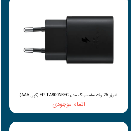
شارژر 25 وات سامسونگ مدل EP-TA800NBEG (کپی AAA)
اتمام موجودی