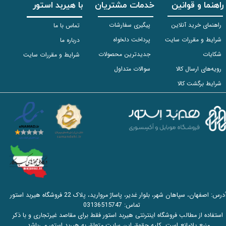
راهنما و قوانین
خدمات مشتریان
با هیربد استور
راهنمای خرید آنلاین
پیگیری سفارشات
تماس با ما
شرایط و مقررات سایت
پرداخت دلخواه
درباره ما
شکایات
جدیدترین محصولات
شرایط و مقررات سایت
رویه‌های ارسال کالا
سوالات متداول
شرایط برگشت کالا
آدرس: اصفهان، سپاهان شهر، بلوار غدیر، پاساژ مروارید، پلاک 22 فروشگاه هیربد استور
تماس:
03136515747
استفاده از مطالب فروشگاه اینترنتی هیربد استور فقط برای مقاصد غیرتجاری و با ذکر
منبع بلامانع است. کلیه حقوق این سایت متعلق به هیربد استور می‌باشد.​​​​​​​