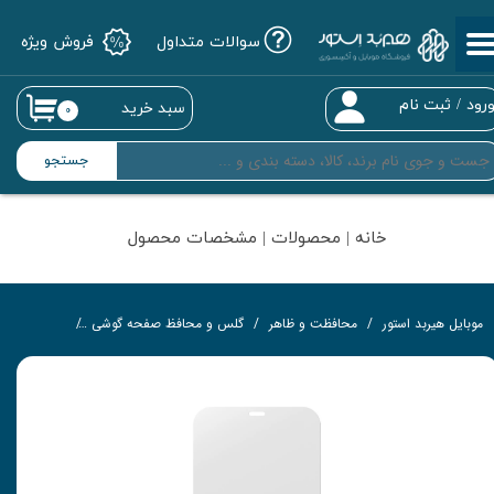
سوالات متداول
فروش ویژه
حساب کاربری من
تغییر گذر واژه
رود
/
ثبت نام
سبد خرید
۰
سفارشات
جستجو
خروج از حساب کاربری
خانه | محصولات | مشخصات محصول
موبایل هیربد استور
محافظت و ظاهر
گلس و محافظ صفحه گوشی
گلس تمام‌چ