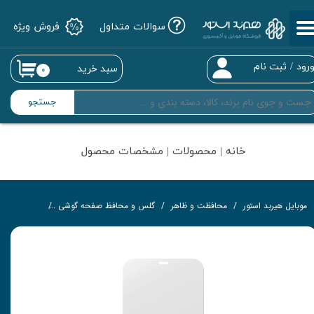
سوالات متداول
فروش ویژه
حساب کاربری من
تغییر گذر واژه
رود
/
ثبت نام
سبد خرید
۰
سفارشات
جستجو
خروج از حساب کاربری
خانه | محصولات | مشخصات محصول
موبایل هیربد استور
محافظت و ظاهر
گلس و محافظ صفحه گوشی
گلس تمام‌چ