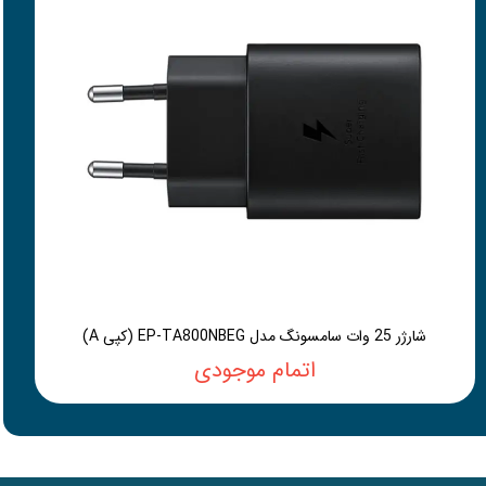
شارژر 25 وات سامسونگ مدل EP-TA800NBEG (کپی A)
اتمام موجودی