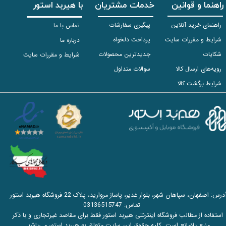
راهنما و قوانین
خدمات مشتریان
با هیربد استور
راهنمای خرید آنلاین
پیگیری سفارشات
تماس با ما
شرایط و مقررات سایت
پرداخت دلخواه
درباره ما
شکایات
جدیدترین محصولات
شرایط و مقررات سایت
رویه‌های ارسال کالا
سوالات متداول
شرایط برگشت کالا
آدرس: اصفهان، سپاهان شهر، بلوار غدیر، پاساژ مروارید، پلاک 22 فروشگاه هیربد استور
تماس:
03136515747
استفاده از مطالب فروشگاه اینترنتی هیربد استور فقط برای مقاصد غیرتجاری و با ذکر
منبع بلامانع است. کلیه حقوق این سایت متعلق به هیربد استور می‌باشد.​​​​​​​