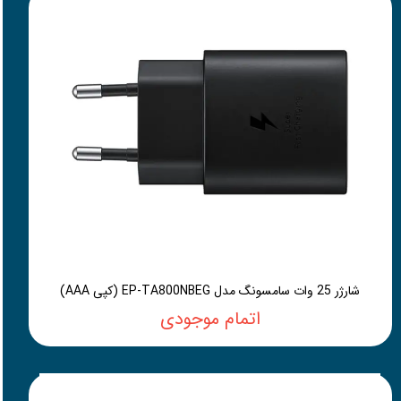
شارژر 25 وات سامسونگ مدل EP-TA800NBEG (کپی AAA)
اتمام موجودی