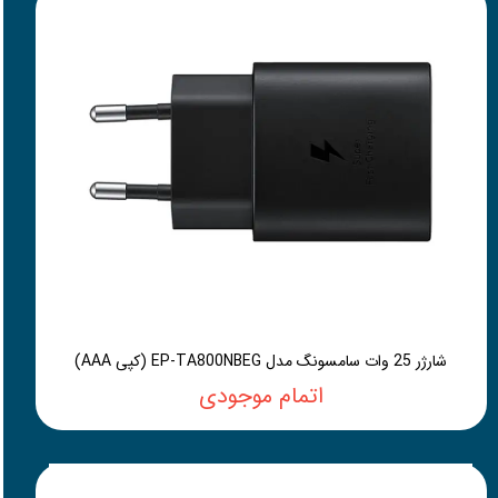
شارژر 25 وات سامسونگ مدل EP-TA800NBEG (کپی AAA)
اتمام موجودی