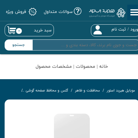
سوالات متداول
فروش ویژه
حساب کاربری من
تغییر گذر واژه
رود
/
ثبت نام
سبد خرید
۰
سفارشات
جستجو
خروج از حساب کاربری
خانه | محصولات | مشخصات محصول
موبایل هیربد استور
محافظت و ظاهر
گلس و محافظ صفحه گوشی
گلس تمام‌چ