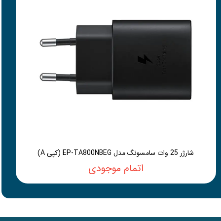
شارژر 25 وات سامسونگ مدل EP-TA800NBEG (کپی A)
اتمام موجودی