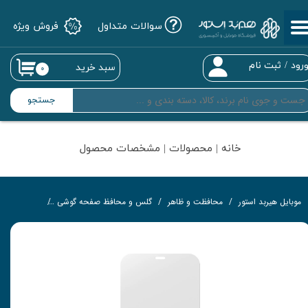
سوالات متداول
فروش ویژه
حساب کاربری من
تغییر گذر واژه
رود
/
ثبت نام
سبد خرید
۰
سفارشات
جستجو
خروج از حساب کاربری
خانه | محصولات | مشخصات محصول
موبایل هیربد استور
محافظت و ظاهر
گلس و محافظ صفحه گوشی
گلس تمام‌چ