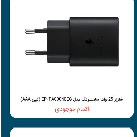
شارژر 25 وات سامسونگ مدل EP-TA800NBEG (کپی AAA)
اتمام موجودی