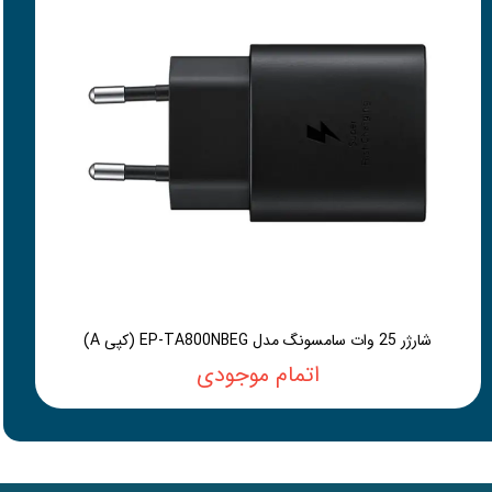
شارژر 25 وات سامسونگ مدل EP-TA800NBEG (کپی A)
اتمام موجودی