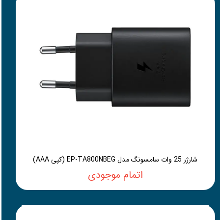
شارژر 25 وات سامسونگ مدل EP-TA800NBEG (کپی AAA)
اتمام موجودی