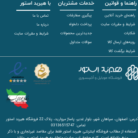
راهنما و قوانین
خدمات مشتریان
با هیربد استور
راهنمای خرید آنلاین
پیگیری سفارشات
تماس با ما
شرایط و مقررات سایت
پرداخت دلخواه
درباره ما
شکایات
جدیدترین محصولات
شرایط و مقررات سایت
رویه‌های ارسال کالا
سوالات متداول
شرایط برگشت کالا
آدرس: اصفهان، سپاهان شهر، بلوار غدیر، پاساژ مروارید، پلاک 22 فروشگاه هیربد استور
تماس:
03136515747
استفاده از مطالب فروشگاه اینترنتی هیربد استور فقط برای مقاصد غیرتجاری و با ذکر
منبع بلامانع است. کلیه حقوق این سایت متعلق به هیربد استور می‌باشد.​​​​​​​