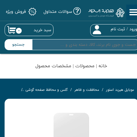
سوالات متداول
فروش ویژه
حساب کاربری من
تغییر گذر واژه
رود
/
ثبت نام
سبد خرید
۰
سفارشات
جستجو
خروج از حساب کاربری
خانه | محصولات | مشخصات محصول
موبایل هیربد استور
محافظت و ظاهر
گلس و محافظ صفحه گوشی
گلس تمام‌چ