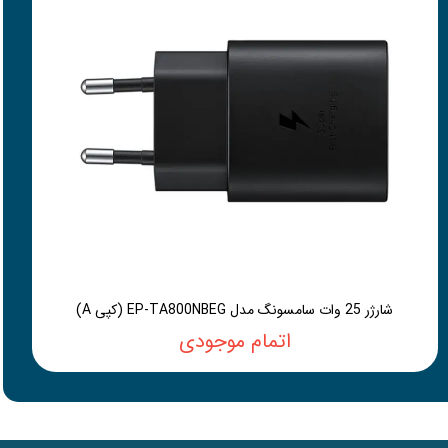
شارژر 25 وات سامسونگ مدل EP-TA800NBEG (کپی A)
اتمام موجودی