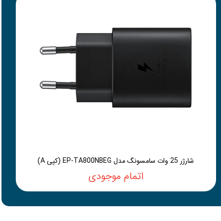
شارژر 25 وات سامسونگ مدل EP-TA800NBEG (کپی A)
اتمام موجودی