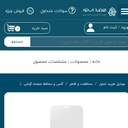
سوالات متداول
فروش ویژه
حساب کاربری من
تغییر گذر واژه
رود
/
ثبت نام
سبد خرید
۰
سفارشات
جستجو
خروج از حساب کاربری
خانه | محصولات | مشخصات محصول
موبایل هیربد استور
محافظت و ظاهر
گلس و محافظ صفحه گوشی
گلس تمام‌چ