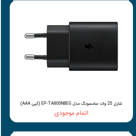
شارژر 25 وات سامسونگ مدل EP-TA800NBEG (کپی AAA)
اتمام موجودی