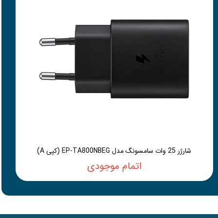
شارژر 25 وات سامسونگ مدل EP-TA800NBEG (کپی A)
اتمام موجودی