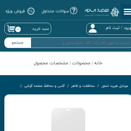
سوالات متداول
فروش ویژه
حساب کاربری من
تغییر گذر واژه
رود
/
ثبت نام
سبد خرید
۰
سفارشات
جستجو
خروج از حساب کاربری
خانه | محصولات | مشخصات محصول
موبایل هیربد استور
محافظت و ظاهر
گلس و محافظ صفحه گوشی
گلس تمام‌چ