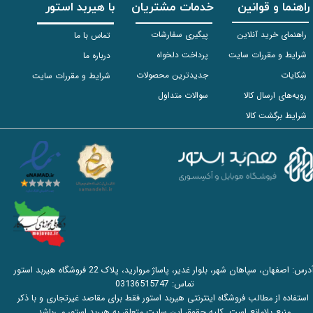
راهنما و قوانین
خدمات مشتریان
با هیربد استور
راهنمای خرید آنلاین
پیگیری سفارشات
تماس با ما
شرایط و مقررات سایت
پرداخت دلخواه
درباره ما
شکایات
جدیدترین محصولات
شرایط و مقررات سایت
رویه‌های ارسال کالا
سوالات متداول
شرایط برگشت کالا
آدرس: اصفهان، سپاهان شهر، بلوار غدیر، پاساژ مروارید، پلاک 22 فروشگاه هیربد استور
تماس:
03136515747
استفاده از مطالب فروشگاه اینترنتی هیربد استور فقط برای مقاصد غیرتجاری و با ذکر
منبع بلامانع است. کلیه حقوق این سایت متعلق به هیربد استور می‌باشد.​​​​​​​