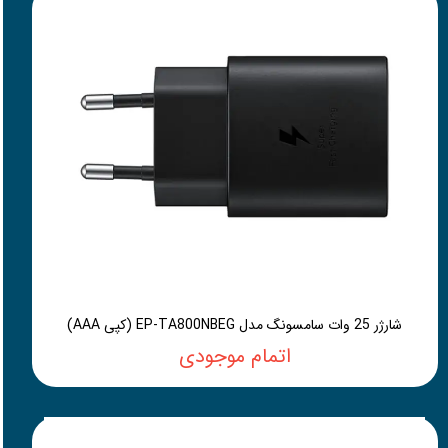
شارژر 25 وات سامسونگ مدل EP-TA800NBEG (کپی AAA)
اتمام موجودی