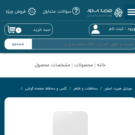
سوالات متداول
فروش ویژه
حساب کاربری من
تغییر گذر واژه
رود
/
ثبت نام
سبد خرید
۰
سفارشات
جستجو
خروج از حساب کاربری
خانه | محصولات | مشخصات محصول
موبایل هیربد استور
محافظت و ظاهر
گلس و محافظ صفحه گوشی
گلس تمام‌چ