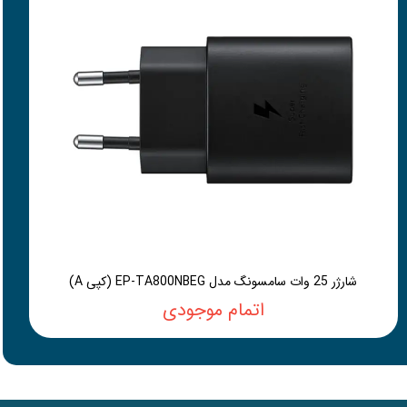
شارژر 25 وات سامسونگ مدل EP-TA800NBEG (کپی A)
اتمام موجودی