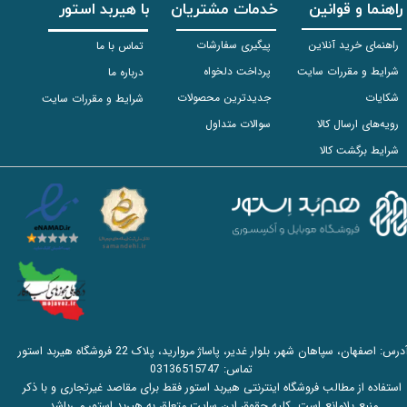
راهنما و قوانین
خدمات مشتریان
با هیربد استور
راهنمای خرید آنلاین
پیگیری سفارشات
تماس با ما
شرایط و مقررات سایت
پرداخت دلخواه
درباره ما
شکایات
جدیدترین محصولات
شرایط و مقررات سایت
رویه‌های ارسال کالا
سوالات متداول
شرایط برگشت کالا
آدرس: اصفهان، سپاهان شهر، بلوار غدیر، پاساژ مروارید، پلاک 22 فروشگاه هیربد استور
تماس:
03136515747
استفاده از مطالب فروشگاه اینترنتی هیربد استور فقط برای مقاصد غیرتجاری و با ذکر
منبع بلامانع است. کلیه حقوق این سایت متعلق به هیربد استور می‌باشد.​​​​​​​