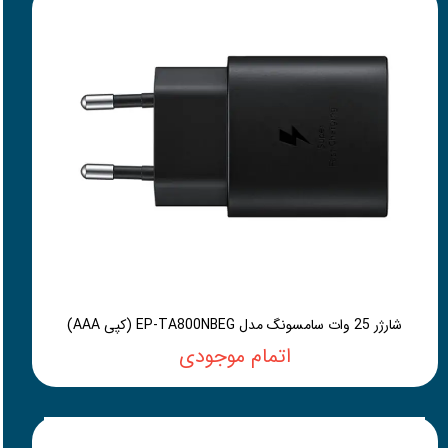
شارژر 25 وات سامسونگ مدل EP-TA800NBEG (کپی AAA)
اتمام موجودی