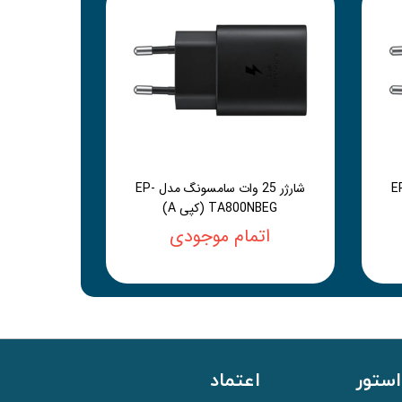
سامسونگ مدل EP-
شارژر 25 وات سامسونگ مدل EP-
TA800NBEG (کپی A)
اتمام موجودی
استور
اعتماد