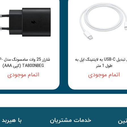
کابل تبدیل USB-C به لایتنینگ اپل به
شارژر 25 وات 
طول 1 متر
TA800NBEG (کپی AAA)
اتمام موجودی
اتمام موجودی
خدمات مشتریان
با هیربد 
نین