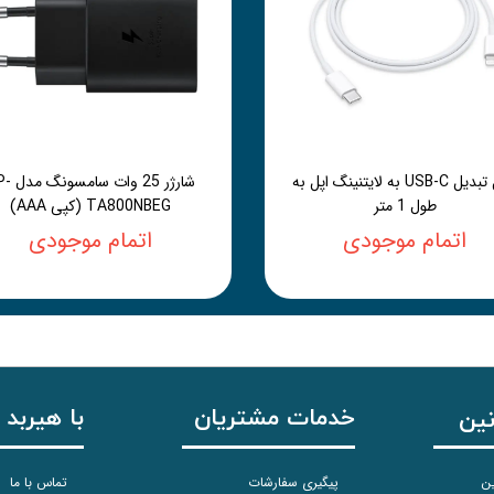
کابل تبدیل USB-C به لایتنینگ اپل به
شارژر 25 وات 
طول 1 متر
TA800NBEG (کپی AAA)
اتمام موجودی
اتمام موجودی
خدمات مشتریان
با هیربد 
نین
ین
پیگیری سفارشات
تماس با ما