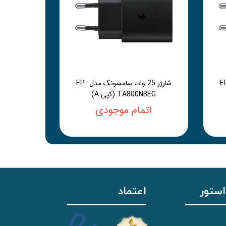
سامسونگ مدل EP-
شارژر 25 وات سامسونگ مدل EP-
TA800NBEG (کپی A)
اتمام موجودی
استور
اعتماد