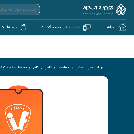
خانه
دسته بندی محصولات
برندها
آیپد (iPad)
آیفون (iPhone)
کمپ و فضای باز (Tech)
هندزفری بی‌سیم (TWS)
فلش 
کار
موبایل هیربد استور
محافظت و ظاهر
گلس و محافظ صفحه گوش