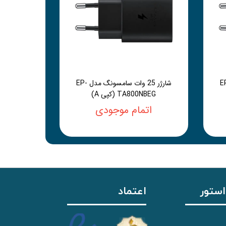
سامسونگ مدل EP-
شارژر 25 وات سامسونگ مدل EP-
TA800NBEG (کپی A)
اتمام موجودی
استور
اعتماد