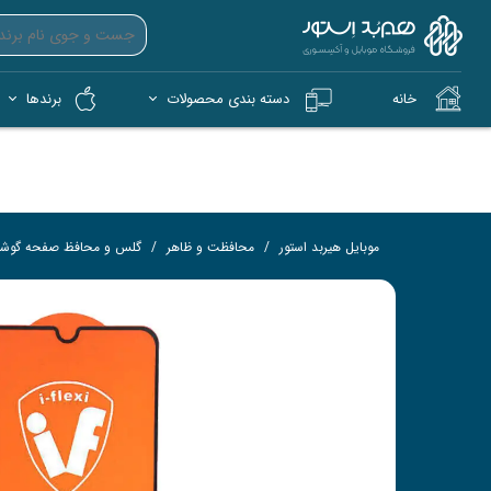
خانه
دسته بندی محصولات
برندها
آیپد (iPad)
آیفون (iPhone)
کمپ و فضای باز (Tech)
هندزفری بی‌سیم (TWS)
فلش 
کار
موبایل هیربد استور
محافظت و ظاهر
گلس و محافظ صفحه گوش