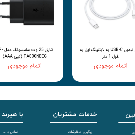
کابل تبدیل USB-C به لایتنینگ اپل به
شارژر 25 وات 
طول 1 متر
TA800NBEG (کپی AAA)
اتمام موجودی
اتمام موجودی
خدمات مشتریان
با هیربد 
نین
ین
پیگیری سفارشات
تماس با ما