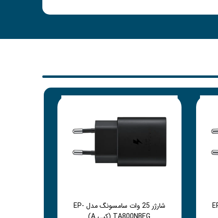
سامسونگ مدل EP-
شارژر 25 وات سامسونگ مدل EP-
TA800NBEG (کپی A)