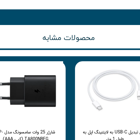
محصولات مشابه
کابل تبدیل USB-C به لایتنینگ اپل به
شارژر 25 وات 
طول 1 متر
TA800NBEG (کپی AAA)