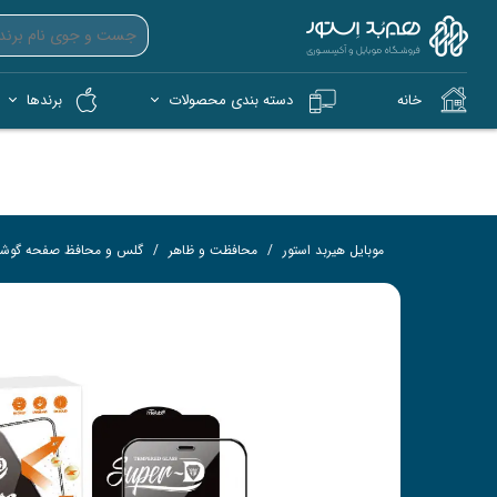
خانه
دسته بندی محصولات
برندها
آیپد (iPad)
آیفون (iPhone)
کمپ و فضای باز (Tech)
هندزفری بی‌سیم (TWS)
فلش 
کار
موبایل هیربد استور
محافظت و ظاهر
گلس و محافظ صفحه گوش