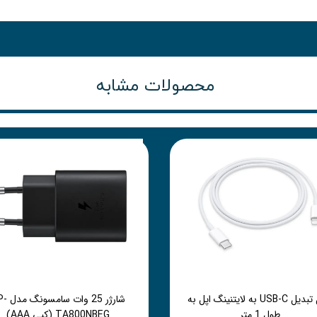
محصولات مشابه
کابل تبدیل USB-C به لایتنینگ اپل به
شارژر 25 وات 
طول 1 متر
TA800NBEG (کپی AAA)