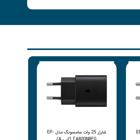
سامسونگ مدل EP-
شارژر 25 وات سامسونگ مدل EP-
TA800NBEG (کپی A)