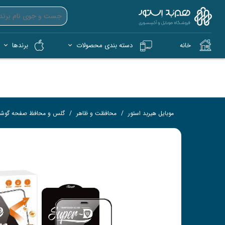
خانه
دسته بندی محصولات
برندها
آیپد (iPad)
آیفون (iPhone)
کمپ و فضای باز (Tech)
هندزفری بی‌سیم (TWS)
فلش 
کار
موبایل هیربد استور
محافظت و ظاهر
گلس و محافظ صفحه گوش