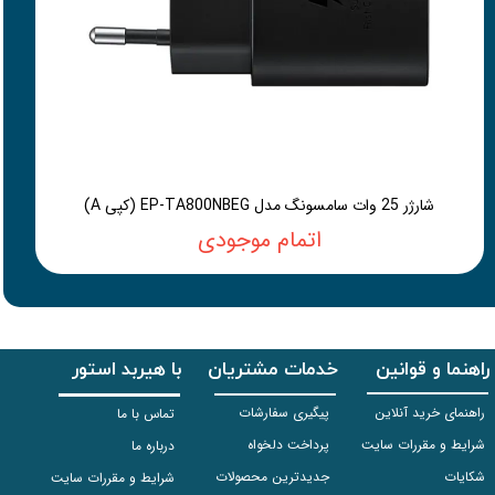
شارژر 25 وات سامسونگ مدل EP-TA800NBEG (کپی A)
اتمام موجودی
راهنما و قوانین
خدمات مشتریان
با هیربد استور
راهنمای خرید آنلاین
پیگیری سفارشات
تماس با ما
شرایط و مقررات سایت
پرداخت دلخواه
درباره ما
شکایات
جدیدترین محصولات
شرایط و مقررات سایت