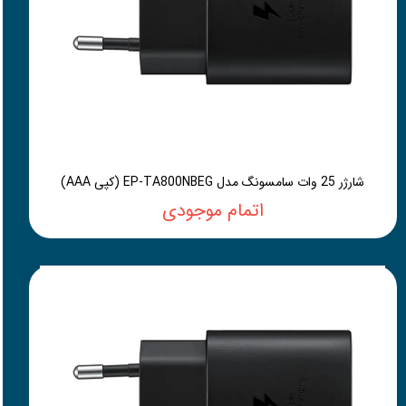
شارژر 25 وات سامسونگ مدل EP-TA800NBEG (کپی AAA)
اتمام موجودی