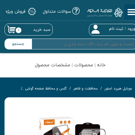
سوالات متداول
فروش ویژه
حساب کاربری من
تغییر گذر واژه
رود
/
ثبت نام
سبد خرید
۰
سفارشات
جستجو
خروج از حساب کاربری
خانه | محصولات | مشخصات محصول
موبایل هیربد استور
محافظت و ظاهر
گلس و محافظ صفحه گوشی
گلس تمام‌چ