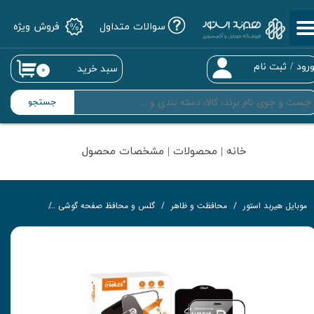
سوالات متداول
فروش ویژه
حساب کاربری من
تغییر گذر واژه
رود
/
ثبت نام
سبد خرید
۰
سفارشات
جستجو
خروج از حساب کاربری
خانه | محصولات | مشخصات محصول
موبایل هیربد استور
محافظت و ظاهر
گلس و محافظ صفحه گوشی
گلس تمام‌چ