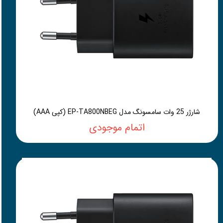
شارژر 25 وات سامسونگ مدل EP-TA800NBEG (کپی AAA)
اتمام موجودی