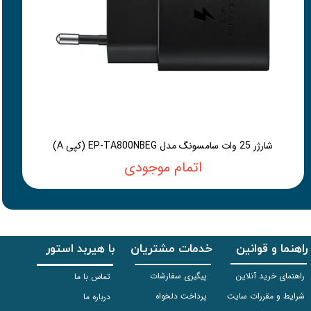
شارژر 25 وات سامسونگ مدل EP-TA800NBEG (کپی A)
اتمام موجودی
راهنما و قوانین
خدمات مشتریان
با هیربد استور
راهنمای خرید آنلاین
پیگیری سفارشات
تماس با ما
شرایط و مقررات سایت
پرداخت دلخواه
درباره ما