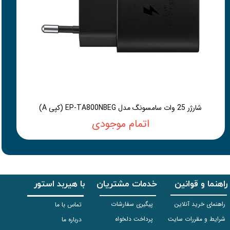
شارژر 25 وات سامسونگ مدل EP-TA800NBEG (کپی A)
اتمام موجودی
راهنما و قوانین
خدمات مشتریان
با هیربد استور
راهنمای خرید آنلاین
پیگیری سفارشات
تماس با ما
شرایط و مقررات سایت
پرداخت دلخواه
درباره ما