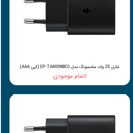
شارژر 25 وات سامسونگ مدل EP-TA800NBEG (کپی AAA)
اتمام موجودی