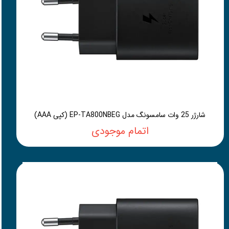
شارژر 25 وات سامسونگ مدل EP-TA800NBEG (کپی AAA)
اتمام موجودی