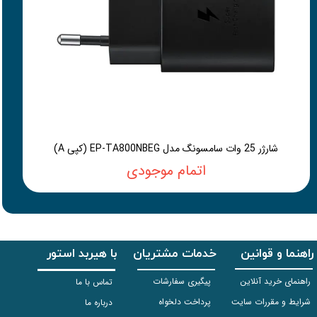
شارژر 25 وات سامسونگ مدل EP-TA800NBEG (کپی A)
اتمام موجودی
راهنما و قوانین
خدمات مشتریان
با هیربد استور
راهنمای خرید آنلاین
پیگیری سفارشات
تماس با ما
شرایط و مقررات سایت
پرداخت دلخواه
درباره ما