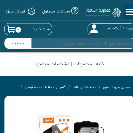
سوالات متداول
فروش ویژه
حساب کاربری من
تغییر گذر واژه
رود
/
ثبت نام
سبد خرید
۰
سفارشات
جستجو
خروج از حساب کاربری
خانه | محصولات | مشخصات محصول
موبایل هیربد استور
محافظت و ظاهر
گلس و محافظ صفحه گوشی
گلس تمام‌چ