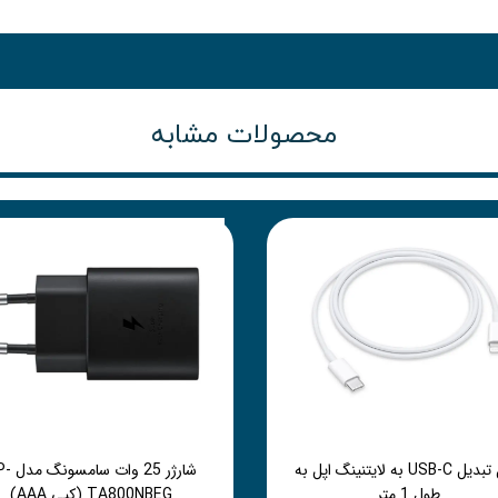
محصولات مشابه
کابل تبدیل USB-C به لایتنینگ اپل به
شارژر 25 وات 
طول 1 متر
TA800NBEG (کپی AAA)