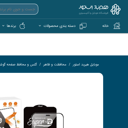
خانه
دسته بندی محصولات
برندها
آیپد (iPad)
آیفون (iPhone)
کمپ و فضای باز (Tech)
هندزفری بی‌سیم (TWS)
فلش 
کار
موبایل هیربد استور
محافظت و ظاهر
گلس و محافظ صفحه گوش