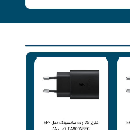
سامسونگ مدل EP-
شارژر 25 وات سامسونگ مدل EP-
TA800NBEG (کپی A)